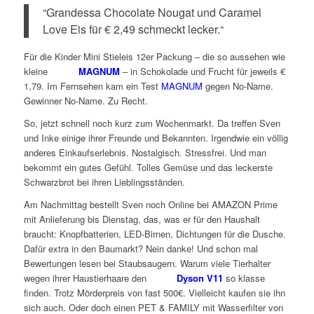
“Grandessa Chocolate Nougat und Caramel
Love Eis für € 2,49 schmeckt lecker.“
Für die Kinder Mini Stieleis 12er Packung – die so aussehen wie
kleine
MAGNUM
– in Schokolade und Frucht für jeweils €
1,79. Im Fernsehen kam ein Test
MAGNUM
gegen No-Name.
Gewinner No-Name. Zu Recht.
So, jetzt schnell noch kurz zum Wochenmarkt. Da treffen Sven
und Inke einige ihrer Freunde und Bekannten. Irgendwie ein völlig
anderes Einkaufserlebnis. Nostalgisch. Stressfrei. Und man
bekommt ein gutes Gefühl. Tolles Gemüse und das leckerste
Schwarzbrot bei ihren Lieblingsständen.
Am Nachmittag bestellt Sven noch Online bei AMAZON Prime
mit Anlieferung bis Dienstag, das, was er für den Haushalt
braucht: Knopfbatterien, LED-Birnen, Dichtungen für die Dusche.
Dafür extra in den Baumarkt? Nein danke! Und schon mal
Bewertungen lesen bei Staubsaugern. Warum viele Tierhalter
wegen ihrer Haustierhaare den
Dyson V11
so klasse
finden. Trotz Mörderpreis von fast 500€. Vielleicht kaufen sie ihn
sich auch. Oder doch einen PET & FAMILY mit Wasserfilter von