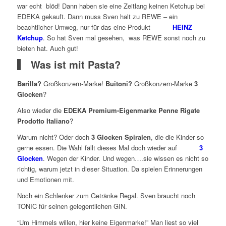
war echt blöd! Dann haben sie eine Zeitlang keinen Ketchup bei
EDEKA gekauft. Dann muss Sven halt zu REWE – ein
beachtlicher Umweg, nur für das eine Produkt
HEINZ
Ketchup
. So hat Sven mal gesehen, was REWE sonst noch zu
bieten hat. Auch gut!
Was ist mit Pasta?
Barilla?
Großkonzern-Marke!
Buitoni?
Großkonzern-Marke
3
Glocken
?
Also wieder die
EDEKA Premium-Eigenmarke Penne Rigate
Prodotto Italiano
?
Warum nicht? Oder doch
3 Glocken Spiralen
, die die Kinder so
gerne essen. Die Wahl fällt dieses Mal doch wieder auf
3
Glocken
. Wegen der Kinder. Und wegen….sie wissen es nicht so
richtig, warum jetzt in dieser Situation. Da spielen Erinnerungen
und Emotionen mit.
Noch ein Schlenker zum Getränke Regal. Sven braucht noch
TONIC für seinen gelegentlichen GIN.
“Um Himmels willen, hier keine Eigenmarke!” Man liest so viel