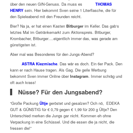
über den neuen GIN-Genuss. Da muss es
THOMAS
HENRY
sein. Hier bekommt Sven seine 1 Literflasche, die für
den Spieleabend mit den Freunden reicht.
Bier? Na ja, er hat einen Kasten
Bitburger
im Keller. Das gab‘s
letztes Mal im Getränkemarkt zum Aktionspreis. Bitburger,
Krombacher, Bitburger….eigentlich immer das, was gerade am
günstigsten ist.
Aber mal was Besonderes für den Jungs-Abend?
ASTRA Kiezmische
. Das wär es doch. Ein 6er Pack. Den
kann er nach Hause tragen. Als Gag. Die geile Werbung
bekommt Sven immer Online über
Instagram
. Immer schräg und
oft auch krass!
Nüsse? Für den Jungsabend?
“Große Packung
Ültje
geröstet und gesalzen? Och nö, EDEKA
GUT & GÜNSTIG für € 0,79 gegen € 1,99 für 200 g Ültje? Den
Unterschied merken die Jungs gar nicht. Kommen eh ohne
Verpackung in eine Schüssel. Und die essen die ja nicht, die
fressen die!”