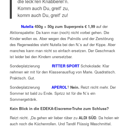
die leck’ren Knabberei’n.
Komm auch Du, greif’ zu,
komm auch Du, greif’ zu!
Nutella
450g + 50g zum Superpreis € 1,99
auf der
Aktionspalette: Da kann man (noch) nicht vorbei gehen. Die
Kinder wollen es. Aber wegen des Palmöls und der Zerstörung
des Regenwaldes steht Nutella bei den N.’s auf der Kippe. Aber
manches kann man nicht so einfach ersetzen. Der Geschmack
ist leider bei den Kindern unersetzbar.
Sonderplatzierung
RITTER SPORT
Schokolade: Klar
nehmen wir mit für den Klassenausflug von Marie. Quadratisch.
Praktisch. Gut.
Sonderplatzierung
APEROL
?
Nein.
Reizt nicht mehr. Der
Sommer ist bald zu Ende. Sprizz ist für die N.’s ein
Sommergetränk.
Kein Blick in die EDEKA-Eiscreme-Truhe zum Schluss?
Reizt nicht. „Da gehen wir lieber rüber zu
ALDI SÜD
. Da holen wir
auch noch die Küchenrollen. Und Tandil Flüssig Waschmittel.