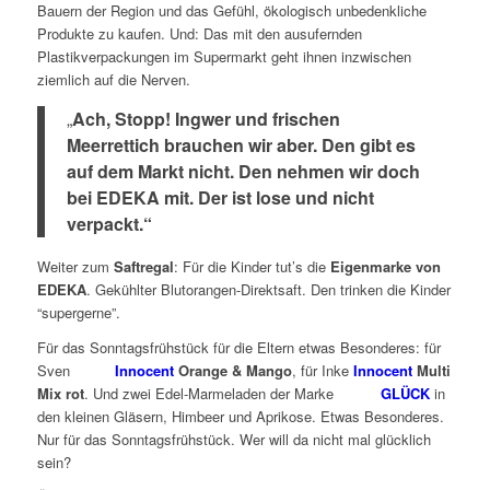
Bauern der Region und das Gefühl, ökologisch unbedenkliche
Produkte zu kaufen. Und: Das mit den ausufernden
Plastikverpackungen im Supermarkt geht ihnen inzwischen
ziemlich auf die Nerven.
„
Ach, Stopp! Ingwer und frischen
Meerrettich brauchen wir aber. Den gibt es
auf dem Markt nicht. Den nehmen wir doch
bei EDEKA mit. Der ist lose und nicht
verpackt.“
Weiter zum
Saftregal
: Für die Kinder tut’s die
Eigenmarke von
EDEKA
. Gekühlter Blutorangen-Direktsaft. Den trinken die Kinder
“supergerne”.
Für das Sonntagsfrühstück für die Eltern etwas Besonderes: für
Sven
Innocent
Orange & Mango
, für Inke
Innocent
Multi
Mix rot
. Und zwei Edel-Marmeladen der Marke
GLÜCK
in
den kleinen Gläsern, Himbeer und Aprikose. Etwas Besonderes.
Nur für das Sonntagsfrühstück. Wer will da nicht mal glücklich
sein?