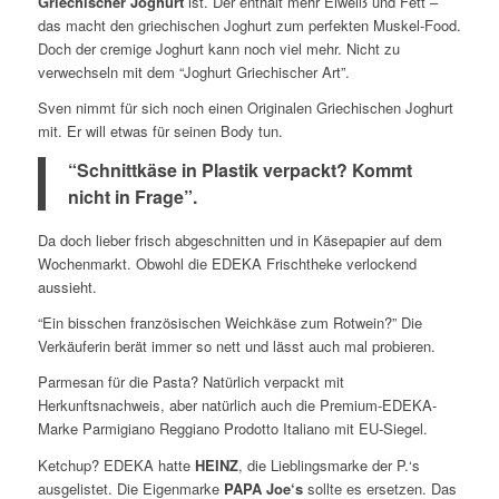
Griechischer Joghurt
ist. Der enthält mehr Eiweiß und Fett –
das macht den griechischen Joghurt zum perfekten Muskel-Food.
Doch der cremige Joghurt kann noch viel mehr. Nicht zu
verwechseln mit dem “Joghurt Griechischer Art”.
Sven nimmt für sich noch einen Originalen Griechischen Joghurt
mit. Er will etwas für seinen Body tun.
“Schnittkäse in Plastik verpackt? Kommt
nicht in Frage”.
Da doch lieber frisch abgeschnitten und in Käsepapier auf dem
Wochenmarkt. Obwohl die EDEKA Frischtheke verlockend
aussieht.
“Ein bisschen französischen Weichkäse zum Rotwein?” Die
Verkäuferin berät immer so nett und lässt auch mal probieren.
Parmesan für die Pasta? Natürlich verpackt mit
Herkunftsnachweis, aber natürlich auch die Premium-EDEKA-
Marke Parmigiano Reggiano Prodotto Italiano mit EU-Siegel.
Ketchup? EDEKA hatte
HEINZ
, die Lieblingsmarke der P.‘s
ausgelistet. Die Eigenmarke
PAPA Joe‘s
sollte es ersetzen. Das