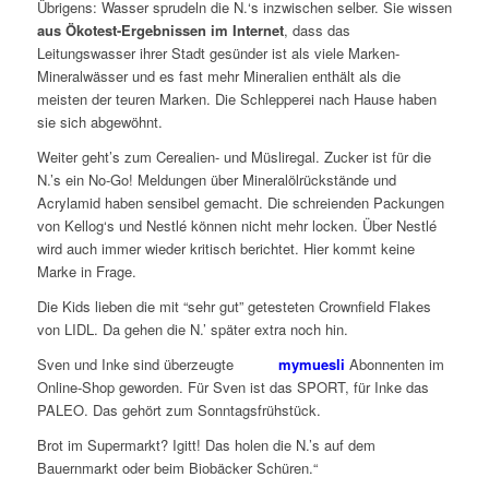
Übrigens: Wasser sprudeln die N.‘s inzwischen selber. Sie wissen
aus Ökotest-Ergebnissen im Internet
, dass das
Leitungswasser ihrer Stadt gesünder ist als viele Marken-
Mineralwässer und es fast mehr Mineralien enthält als die
meisten der teuren Marken. Die Schlepperei nach Hause haben
sie sich abgewöhnt.
Weiter geht’s zum Cerealien- und Müsliregal. Zucker ist für die
N.’s ein No-Go! Meldungen über Mineralölrückstände und
Acrylamid haben sensibel gemacht. Die schreienden Packungen
von Kellog‘s und Nestlé können nicht mehr locken. Über Nestlé
wird auch immer wieder kritisch berichtet. Hier kommt keine
Marke in Frage.
Die Kids lieben die mit “sehr gut” getesteten Crownfield Flakes
von LIDL. Da gehen die N.’ später extra noch hin.
Sven und Inke sind überzeugte
mymuesli
Abonnenten im
Online-Shop geworden. Für Sven ist das SPORT, für Inke das
PALEO. Das gehört zum Sonntagsfrühstück.
Brot im Supermarkt? Igitt! Das holen die N.’s auf dem
Bauernmarkt oder beim Biobäcker Schüren.“