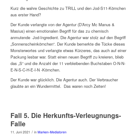
Kurz die wahre Geschichte zu TRILL und den Jod-S11-Körnchen
aus erster Hand?
Der Kunde verlangte von der Agentur (D’Arcy Mc Manus &
Masius) einen emotionalen Begriff für das zu chemisch
anmutende Jod-Ingredient. Die Agentur war stolz auf den Begriff
„Sonnenscheinkörnchen“. Der Kunde bemerkte die Tücke dieses
Monsterwortes und verlangte etwas Kürzeres, das auch auf einer
Packung lesbar war. Statt einen neuen Begriff zu kreieren, blieb
das „S“ und die Anzahl der 11 verbleibenden Buchstaben O-N-N-
E-N-S-C-H-E-I-N -Körnchen.
Der Kunde war glücklich. Die Agentur auch. Der Verbraucher
glaubte an ein Wundermittel. Das waren noch Zeiten!
Fall 5. Die Herkunfts-Verleugnungs-
Falle
/
11. Juni 2021
in
Marken-Mediatoren