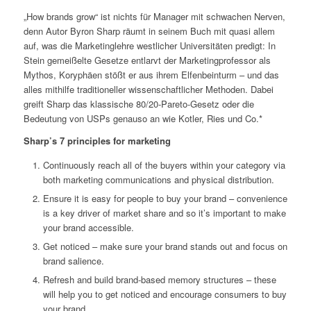
„How brands grow“ ist nichts für Manager mit schwachen Nerven,
denn Autor Byron Sharp räumt in seinem Buch mit quasi allem
auf, was die Marketinglehre westlicher Universitäten predigt: In
Stein gemeißelte Gesetze entlarvt der Marketingprofessor als
Mythos, Koryphäen stößt er aus ihrem Elfenbeinturm – und das
alles mithilfe traditioneller wissenschaftlicher Methoden. Dabei
greift Sharp das klassische 80/20-Pareto-Gesetz oder die
Bedeutung von USPs genauso an wie Kotler, Ries und Co.*
Sharp’s 7 principles for marketing
Continuously reach all of the buyers within your category via
both marketing communications and physical distribution.
Ensure it is easy for people to buy your brand – convenience
is a key driver of market share and so it’s important to make
your brand accessible.
Get noticed – make sure your brand stands out and focus on
brand salience.
Refresh and build brand-based memory structures – these
will help you to get noticed and encourage consumers to buy
your brand.