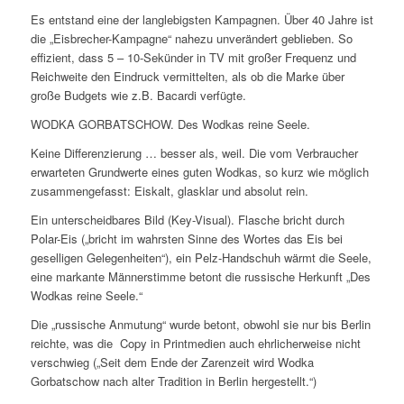
Es entstand eine der langlebigsten Kampagnen. Über 40 Jahre ist
die „Eisbrecher-Kampagne“ nahezu unverändert geblieben. So
effizient, dass 5 – 10-Sekünder in TV mit großer Frequenz und
Reichweite den Eindruck vermittelten, als ob die Marke über
große Budgets wie z.B. Bacardi verfügte.
WODKA GORBATSCHOW. Des Wodkas reine Seele.
Keine Differenzierung … besser als, weil. Die vom Verbraucher
erwarteten Grundwerte eines guten Wodkas, so kurz wie möglich
zusammengefasst: Eiskalt, glasklar und absolut rein.
Ein unterscheidbares Bild (Key-Visual). Flasche bricht durch
Polar-Eis („bricht im wahrsten Sinne des Wortes das Eis bei
geselligen Gelegenheiten“), ein Pelz-Handschuh wärmt die Seele,
eine markante Männerstimme betont die russische Herkunft „Des
Wodkas reine Seele.“
Die „russische Anmutung“ wurde betont, obwohl sie nur bis Berlin
reichte, was die Copy in Printmedien auch ehrlicherweise nicht
verschwieg („Seit dem Ende der Zarenzeit wird Wodka
Gorbatschow nach alter Tradition in Berlin hergestellt.“)