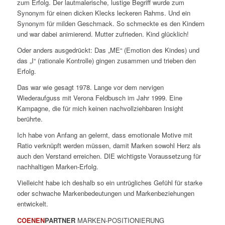
zum Erfolg. Der lautmalerische, lustige Begriff wurde zum
Synonym für einen dicken Klecks leckeren Rahms. Und ein
Synonym für milden Geschmack. So schmeckte es den Kindern
und war dabei animierend. Mutter zufrieden. Kind glücklich!
Oder anders ausgedrückt: Das „ME“ (Emotion des Kindes) und
das „I“ (rationale Kontrolle) gingen zusammen und trieben den
Erfolg.
Das war wie gesagt 1978. Lange vor dem nervigen
Wiederaufguss mit Verona Feldbusch im Jahr 1999. Eine
Kampagne, die für mich keinen nachvollziehbaren Insight
berührte.
Ich habe von Anfang an gelernt, dass emotionale Motive mit
Ratio verknüpft werden müssen, damit Marken sowohl Herz als
auch den Verstand erreichen. DIE wichtigste Voraussetzung für
nachhaltigen Marken-Erfolg.
Vielleicht habe ich deshalb so ein untrügliches Gefühl für starke
oder schwache Markenbedeutungen und Markenbeziehungen
entwickelt.
COENEN
PARTNER
MARKEN-POSITIONIERUNG