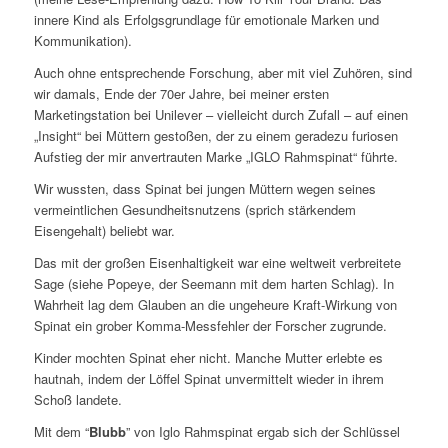
innere Kind als Erfolgsgrundlage für emotionale Marken und
Kommunikation).
Auch ohne entsprechende Forschung, aber mit viel Zuhören, sind
wir damals, Ende der 70er Jahre, bei meiner ersten
Marketingstation bei Unilever – vielleicht durch Zufall – auf einen
„Insight“ bei Müttern gestoßen, der zu einem geradezu furiosen
Aufstieg der mir anvertrauten Marke „IGLO Rahmspinat“ führte.
Wir wussten, dass Spinat bei jungen Müttern wegen seines
vermeintlichen Gesundheitsnutzens (sprich stärkendem
Eisengehalt) beliebt war.
Das mit der großen Eisenhaltigkeit war eine weltweit verbreitete
Sage (siehe Popeye, der Seemann mit dem harten Schlag). In
Wahrheit lag dem Glauben an die ungeheure Kraft-Wirkung von
Spinat ein grober Komma-Messfehler der Forscher zugrunde.
Kinder mochten Spinat eher nicht. Manche Mutter erlebte es
hautnah, indem der Löffel Spinat unvermittelt wieder in ihrem
Schoß landete.
Mit dem “
Blubb
” von Iglo Rahmspinat ergab sich der Schlüssel