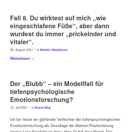
Fall 8. Du wirktest auf mich „wie
eingeschlafene Füße“, aber dann
wurdest du immer „prickelnder und
vitaler“.
/
25. August 2021
in
Marken-Mediatoren
Weiterlesen
Der „Blubb“ – ein Modellfall für
tiefenpsychologische
Emotionsforschung?
/
12. Juli 2021
in
Brand-Blog
Ich bin heute ein glühender Verfechter der tiefenpsychologischen
Emotionsforschung als Grundlage der Marken-Positionierung
(meine Lese-Empfehlung dazu: How To Kill Your Brand: Das