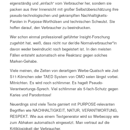
eigenständig und „einfach“ vom Verbraucher her, sondern sie
packen aus ihrer Innensicht mit großer Selbstüberschätzung ihre
pseudo-technologischen und gekrampften Nachhaltigkeits-
Parolen in Purpose-Worthülsen und technischen Schwulst. Sie
hoffen darauf, den Verbraucher zu beeindrucken.
Wer schon einmal professionell geführter Insight-Forschung
zugehört hat, weiß, dass nicht nur der/die Normalverbraucher*in
davon weder beeindruckt noch begeistert ist. In den meisten
Fällen entsteht automatisch eine Reaktanz gegen solches
Marken-Gehabe.
Viele meinen, die Zeiten von derartigem Werbe-Quatsch wie Jod-
S11-Körnchen oder TAED System von OMO seien längst vorbei.
Mitnichten. Es wird noch schlimmer. Es hagelt Pseudo-
Verantwortungs-Sprech. Viel schlimmer als 5-fach-Schutz gegen
Karies und Parodontose!
Neuerdings sind viele Texte garniert mit PURPOSE-relevanten
Begriffen wie NACHHALTIGKEIT, NATUR, VERANTWORTUNG,
RESPEKT. Wie aus einem Textgenerator wird so Werbecopy wie
zum Abhaken automatisch eingesetzt. Man vertraut auf die
Kritiklosigkeit der Verbraucher.