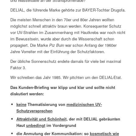
und Wasserbälle an der Strandpromenade?
DELIAL, die führende Marke gehörte zur BAYER-Tochter Drugofa.
Die meisten Menschen in den 70er und 80er Jahren wollten
möglichst schnell attraktiv braun werden. Konsequenter Schutz
vor UV-Strahlen im Zusammenhang mit Hautkrebs war noch nicht
im Bewusstsein, wurde aber durch die Wissenschaft schon
propagiert. Die Marke
Piz Buin
war schon Anfang der 1960er
Jahre Vorreiter mit der Einführung der Schutzfaktoren.
Der übliche Sonnenschutz endete damals für viele bei maximal
Faktor 3.
Wir schreiben das Jahr 1985. Wir pitchten um den DELIAL-Etat.
Das Kunden-Briefing war klipp und klar und sollte nicht
diskutiert werden:
keine
Thematisierung von
medizinischen UV-
Schutzversprechen
Attraktivität und Schönheit,
der mit DELIAL gebräunten
Haut
unbedingt
im Vordergrund
die Anmutung der Kommunikation: so
kosmetisch wie