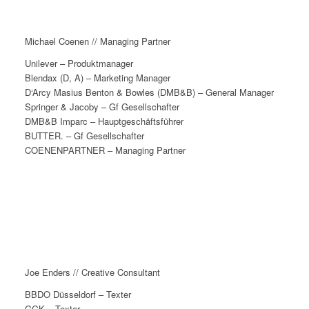
Michael Coenen // Managing Partner
Unilever – Produktmanager
Blendax (D, A) – Marketing Manager
D‘Arcy Masius Benton & Bowles (DMB&B) – General Manager
Springer & Jacoby – Gf Gesellschafter
DMB&B Imparc – Hauptgeschäftsführer
BUTTER. – Gf Gesellschafter
COENENPARTNER – Managing Partner
„Marken brauchen Bedeutung.
Denn nur für Dinge, die den Menschen viel bedeuten, sind sie
heute noch
bereit, mehr auszugeben.“
Joe Enders // Creative Consultant
BBDO Düsseldorf – Texter
GGK – Texter