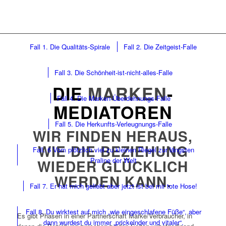
Fall 1. Die Qualitäts-Spirale
Fall 2. Die Zeitgeist-Falle
Fall 3. Die Schönheit-ist-nicht-alles-Falle
DIE
MARKEN
-
Fall 4. Die Marken-Überdehnungs-Falle
MEDIATOREN
Fall 5. Die Herkunfts-Verleugnungs-Falle
WIR FINDEN HERAUS,
WIE DIE BEZIEHUNG
Fall. 6 Vom plötzlich viel zu kleinen Riegel zur längsten
Praline der Welt
WIEDER GLÜCKLICH
WERDEN KANN.
Fall 7. Er hat mich geliebt aber jetzt ist bei mir tote Hose!
Fall 8. Du wirktest auf mich „wie eingeschlafene Füße“, aber
Es gibt Phasen in einer Partnerschaft Marke/Verbraucher, in
dann wurdest du immer „prickelnder und vitaler“.