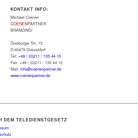
KONTAKT INFO:
Michael Coenen
COENEN
PARTNER
BRANDING!
Duisburger Str. 73
D-40479 Düsseldorf
Tel:
+49 / (0)211 / 135 44 10
Fax: +49 / (0)211 / 135 44 12
Mail:
info@coenenpartner.de
www.coenenpartner.de
H DEM TELEDIENSTGESETZ
essum
schutz